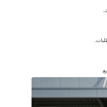
.
لبات.
ع.