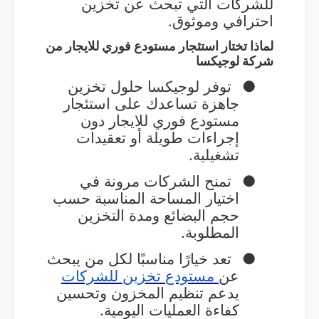
للشركات التي تبحث عن تخزين
احترافي وموثوق.
لماذا تختار استئجار مستودع فوري للايجار من
شركة لوجيكسا
●
توفر لوجيكسا حلول تخزين
جاهزة تساعدك على استئجار
مستودع فوري للايجار دون
إجراءات طويلة أو تعقيدات
تشغيلية.
●
تمنح الشركات مرونة في
اختيار المساحة المناسبة حسب
حجم البضائع ومدة التخزين
المطلوبة.
●
تعد خيارًا مناسبًا لكل من يبحث
عن
مستودع
تخزين
للشركات
يدعم تنظيم المخزون وتحسين
كفاءة العمليات اليومية.