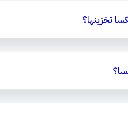
كسا تخزينها؟
سا؟